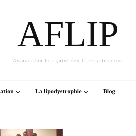
AFLIP
Association Française des Lipodystrophies
iation
La lipodystrophie
Blog
Qu’est-ce que la
lipodystrophie ?