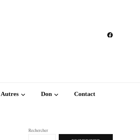
Autres
Don
Contact
Adhésion
A quoi sert le don?
Rechercher
Les sites de références